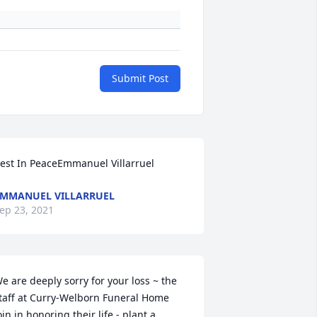
Submit Post
est In PeaceEmmanuel Villarruel
MMANUEL VILLARRUEL
ep 23, 2021
e are deeply sorry for your loss ~ the 
taff at Curry-Welborn Funeral Home

oin in honoring their life - plant a 