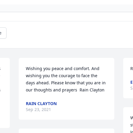
e
 
Wishing you peace and comfort. And 
R
 
wishing you the courage to face the 
E
days ahead. Please know that you are in 
S
 
our thoughts and prayers  Rain Clayton
RAIN CLAYTON
Sep 23, 2021
W
s
J