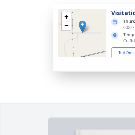
Visitati
+
Thurs
−
6:00 
Templ
Co Rd
Text Dire