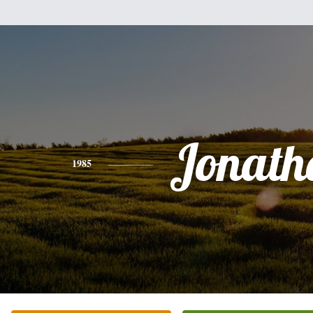
Jonath
1985